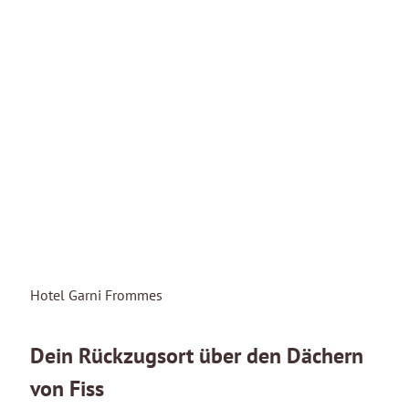
EN
Hotel Garni Frommes
DE
ZIMMER
GENUSS
SAUNAOASE
Dein Rückzugsort über den Dächern
WINTER
von Fiss
SOMMER