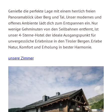
PHILOSOPHIE
BILDERGALERIE
Genieße die perfekte Lage mit einem herrlich freien
Panoramablick über Berg und Tal. Unser modernes und
offenes Ambiente lädt dich zum Entspannen ein. Nur
wenige Gehminuten von den Seilbahnen entfernt, ist
unser 4-Sterne-Hotel der ideale Ausgangspunkt für
Anfragen
+43 5476 53545
unvergessliche Erlebnisse in den Tiroler Bergen. Erlebe
Buchen
info@frommes.at
Natur, Komfort und Erholung in bester Harmonie.
unsere Zimmer