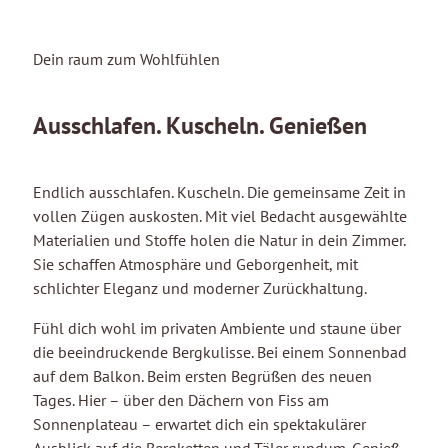
EN
Dein raum zum Wohlfühlen
DE
ZIMMER
GENUSS
SAUNAOASE
Ausschlafen. Kuscheln. Genießen
WINTER
SOMMER
Endlich ausschlafen. Kuscheln. Die gemeinsame Zeit in
PHILOSOPHIE
vollen Zügen auskosten. Mit viel Bedacht ausgewählte
BILDERGALERIE
Materialien und Stoffe holen die Natur in dein Zimmer.
Sie schaffen Atmosphäre und Geborgenheit, mit
schlichter Eleganz und moderner Zurückhaltung.
Fühl dich wohl im privaten Ambiente und staune über
Anfragen
+43 5476 53545
die beeindruckende Bergkulisse. Bei einem Sonnenbad
Buchen
info@frommes.at
auf dem Balkon. Beim ersten Begrüßen des neuen
Tages. Hier – über den Dächern von Fiss am
Sonnenplateau – erwartet dich ein spektakulärer
Ausblick auf die Bergketten und Täler rundum. Genieß