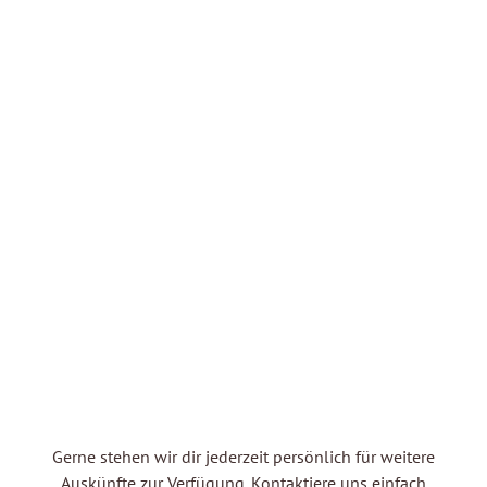
Beheizter Ski und Schuhraum / Fahrradraum
Gerne stehen wir dir jederzeit persönlich für weitere
Auskünfte zur Verfügung. Kontaktiere uns einfach